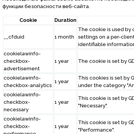
функции безопасности веб-сайта.
Cookie
Duration
The cookie is used by c
__cfduid
1 month
settings on a per-clien
identifiable informatio
cookielawinfo-
checkbox-
1 year
The cookie is set by G
advertisement
cookielawinfo-
This cookies is set by
1 year
checkbox-analytics
under the category "Ana
cookielawinfo-
This cookie is set by 
checkbox-
1 year
"Necessary".
necessary
cookielawinfo-
This cookie is set by 
checkbox-
1 year
"Performance".
performance