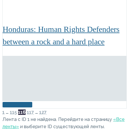
Honduras: Human Rights Defenders
between a rock and a hard place
ПОДРОБНЕЕ
PREV
NEXT
1
…
115
116
117
…
127
Лента с ID 1 не найдена. Перейдите на страницу
«Все
ленты»
и выберите ID существующей ленты.