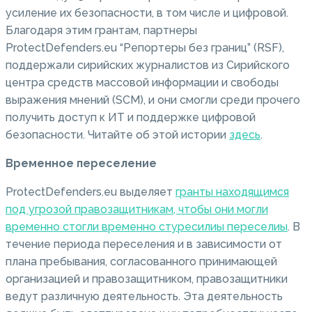
усиление их безопасности, в том числе и цифровой.
Благодаря этим грантам, партнеры
ProtectDefenders.eu “Репортеры без границ” (RSF),
поддержали сирийских журналистов из Сирийского
центра средств массовой информации и свободы
выражения мнений (SCM), и они смогли среди прочего
получить доступ к ИТ и поддержке цифровой
безопасности.
Читайте об этой истории
здесь
.
Временное переселение
ProtectDefenders.eu выделяет
гранты находящимся
под угрозой правозащитникам, чтобы они могли
временно стогли временно стуресилиы переселиы
.
В
течение периода переселения и в зависимости от
плана пребывания, согласованного принимающей
организацией и правозащитником, правозащитники
ведут различную деятельность.
Эта деятельность