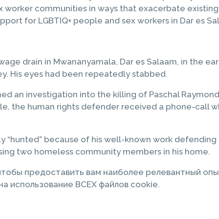
x worker communities in ways that exacerbate existing
upport for LGBTIQ+ people and sex workers in Dar es Sal
age drain in Mwananyamala, Dar es Salaam, in the earl
y. His eyes had been repeatedly stabbed.
d an investigation into the killing of Paschal Raymond
ble, the human rights defender received a phone-call wh
y “hunted” because of his well-known work defending t
housing two homeless community members in his home.
 чтобы предоставить вам наиболее релевантный опы
а использование ВСЕХ файлов cookie.