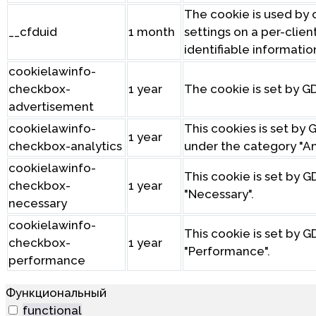
The cookie is used by c
__cfduid
1 month
settings on a per-clien
identifiable informatio
cookielawinfo-
checkbox-
1 year
The cookie is set by G
advertisement
cookielawinfo-
This cookies is set by
1 year
checkbox-analytics
under the category "Ana
cookielawinfo-
This cookie is set by 
checkbox-
1 year
"Necessary".
necessary
cookielawinfo-
This cookie is set by 
checkbox-
1 year
"Performance".
performance
Функциональный
functional