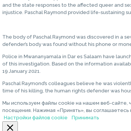
and the state responses to the affected queer and se
injustice. Paschal Raymond provided life-sustaining s
The body of Paschal Raymond was discovered in a sew
defender’s body was found without his phone or mone
Police in Mwananyamala in Dar es Salaam have launche
of this investigation. Based on the information availa
19 January 2021.
Paschal Raymond’s colleagues believe he was violentl
time of his killing, the human rights defender was 
Мы используем файлы cookie на нашем веб-сайте,
посещения. Нажимая «Принять», вы соглашаетесь н
Настройки файлов cookie
Принимать