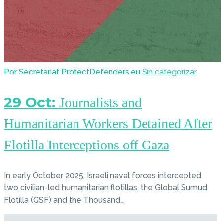
Por Secretariat ProtectDefenders.eu
Sin categorizar
29 Oct:
Journalists and
Humanitarian Workers Detained After
Flotilla Interceptions off Gaza
In early October 2025, Israeli naval forces intercepted
two civilian-led humanitarian flotillas, the Global Sumud
Flotilla (GSF) and the Thousand…