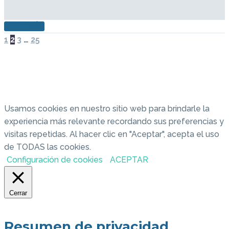
LEER MÁS
ANT.
SIG.
1
2
3
…
25
Usamos cookies en nuestro sitio web para brindarle la
experiencia más relevante recordando sus preferencias y
visitas repetidas. Al hacer clic en "Aceptar", acepta el uso
de TODAS las cookies.
Configuración de cookies
ACEPTAR
Cerrar
Resumen de privacidad