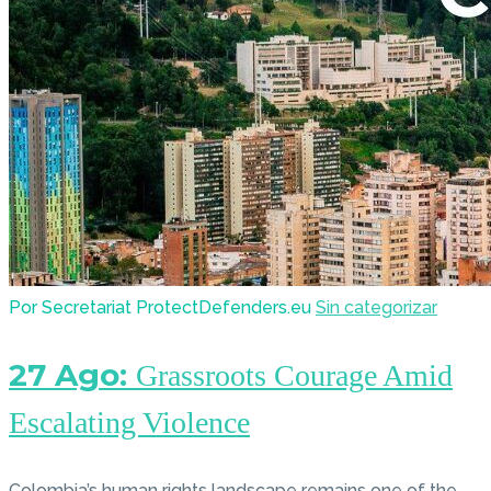
Por Secretariat ProtectDefenders.eu
Sin categorizar
27 Ago:
Grassroots Courage Amid
Escalating Violence
Colombia’s human rights landscape remains one of the