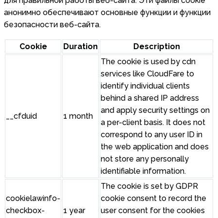
для правильной работы веб-сайта. Эти файлы cookie
анонимно обеспечивают основные функции и функции
безопасности веб-сайта.
Cookie
Duration
Description
The cookie is used by cdn
services like CloudFare to
identify individual clients
behind a shared IP address
and apply security settings on
__cfduid
1 month
a per-client basis. It does not
correspond to any user ID in
the web application and does
not store any personally
identifiable information.
The cookie is set by GDPR
cookielawinfo-
cookie consent to record the
checkbox-
1 year
user consent for the cookies