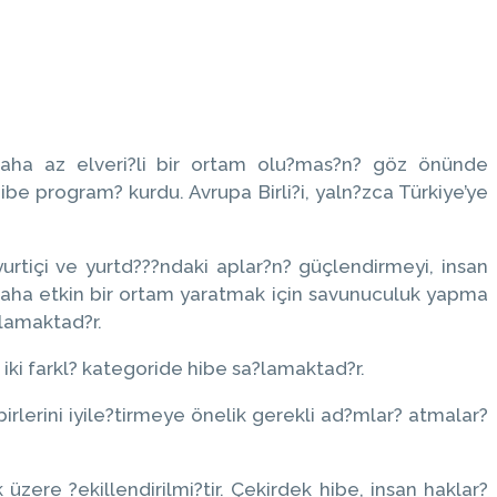
 daha az elveri?li bir ortam olu?mas?n? göz önünde
be program? kurdu. Avrupa Birli?i, yaln?zca Türkiye’ye
yurtiçi ve yurtd???ndaki aplar?n? güçlendirmeyi, insan
n daha etkin bir ortam yaratmak için savunuculuk yapma
çlamaktad?r.
 iki farkl? kategoride hibe sa?lamaktad?r.
irlerini iyile?tirmeye önelik gerekli ad?mlar? atmalar?
zere ?ekillendirilmi?tir. Çekirdek hibe, insan haklar?