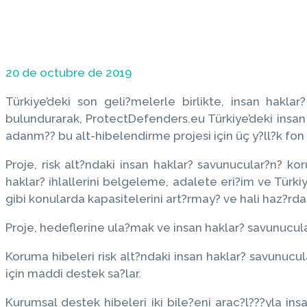
20 de octubre de 2019
Türkiye’deki son geli?melerle birlikte, insan hak
bulundurarak, ProtectDefenders.eu Türkiye’deki insan 
adanm?? bu alt-hibelendirme projesi için üç y?ll?k fon 
Proje, risk alt?ndaki insan haklar? savunucular?n? ko
haklar? ihlallerini belgeleme, adalete eri?im ve Türk
gibi konularda kapasitelerini art?rmay? ve hali haz?r
Proje, hedeflerine ula?mak ve insan haklar? savunucula
Koruma hibeleri risk alt?ndaki insan haklar? savunucul
için maddi destek sa?lar.
Kurumsal destek hibeleri iki bile?eni arac?l???yla in