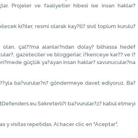
. Projeler ve faaliyetler hibesi ise insan haklar?
ecek ki?iler, resmi olarak kay?tl? sivil toplum kurulu?
e olan, çal??ma alanlar?ndan dolay? bilhassa hedef
ular?, gazeteciler ve bloggerlar, i?kenceye kar?? ve i?
 eri?mede güçlük ya?ayan insan haklar? savunucular?na
l???yla ba?vurular?n? göndermeye davet ediyoruz. Ba?
tectDefenders.eu Sekreterli?i ba?vurular?z? kabul etmeyi
y visitas repetidas. Al hacer clic en "Aceptar",