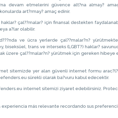
?na devam etmelerini güvence alt?na almay? amaçlar
 konularda art?rmay? amaç edinir.
aklar? çal??malar? için finansal destekten faydalanabil
ya a?lar olabilir.
er d???nda ve ücra yerlerde çal??malar?n? yürütmekt
y, biseksüel, trans ve interseks (LGBT?) haklar? savunuc
mak üzere çal??malar?n? yürütmek için gereken hibeye
rnet sitemizde yer alan güvenli internet formu arac?
efenders.eu sürekli olarak ba?vuru kabul edecektir.
efenders.eu internet sitemizi ziyaret edebilirsiniz. Pro
experiencia más relevante recordando sus preferencias 