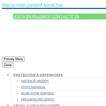
Skip to main content
Scroll Top
¿ESTÁ EN PELIGRO? CONTACTE YA
ESPAÑOL
Primary Menu
Close
PROTECCIÓN A DEFENSORES
ASISTENCIA URGENTE
APOYO INDIVIDUAL
REUBICACIÓN TEMPORAL
PREGUNTAS FRECUENTES
APOYO A ORGANIZACIONES