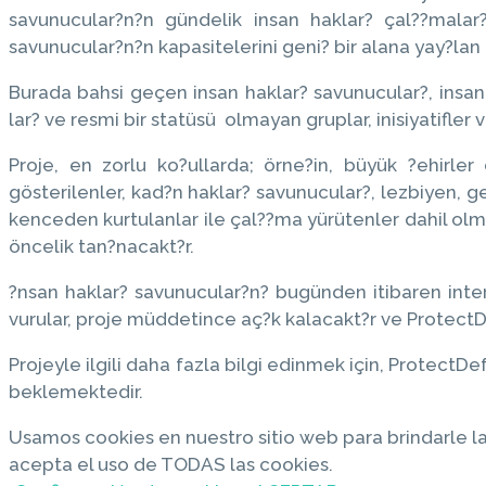
savunucular?n?n gündelik insan haklar? çal??malar
savunucular?n?n kapasitelerini geni? bir alana yay?lan
Burada bahsi geçen insan haklar? savunucular?, insan h
lar? ve resmi bir statüsü olmayan gruplar, inisiyatifler ve
Proje, en zorlu ko?ullarda; örne?in, büyük ?ehirl
gösterilenler, kad?n haklar? savunucular?, lezbiyen, ge
kenceden kurtulanlar ile çal??ma yürütenler dahil ol
öncelik tan?nacakt?r.
?nsan haklar? savunucular?n? bugünden itibaren inte
vurular, proje müddetince aç?k kalacakt?r ve ProtectD
Projeyle ilgili daha fazla bilgi edinmek için, ProtectD
beklemektedir.
Usamos cookies en nuestro sitio web para brindarle la 
acepta el uso de TODAS las cookies.