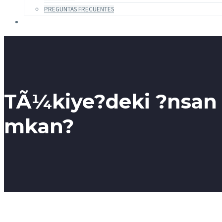
PREGUNTAS FRECUENTES
TÃ¼kiye?deki ?nsan H
mkan?