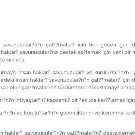
lar? savunucular?n?n çal??malar? için her geçen gün
haklar? savunucular?na destek sa?lamak için yeni bir hi
temin etti.
rumay?, insan haklar? savunucular? ve kurulu?lar?n?n 
iye’deki insan haklar? savunucular?n?n çal??malar? içi
da var olan çal??malar?n? sürdürmelerini sa?lamay? ama
r?n?n ihtiyaçlar?n? kapsaml? bir ?ekilde kar??lamak için
ar?n?n ve kurulu?lar?n?n güvenliklerini ve korunma tedb
san haklar? savunucular?n?n çal??malar?n? desteklemek ü