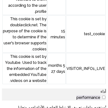
according to the user
profile.
This cookie is set by
doubleclick.net. The
purpose of the cookie is
to determine if the
minut
user's browser supports
cookies.
This cookie is set by
Youtube. Used to track
5 month
the information of the
27 d
embedded YouTube
videos on a website.
 الخاصة بالأداء لفهم وتحليل