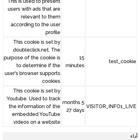
This is used to present
users with ads that are
relevant to them
according to the user
profile.
This cookie is set by
doubleclick.net. The
purpose of the cookie is
to determine if the
minu
user's browser supports
cookies.
This cookie is set by
Youtube. Used to track
5 mont
the information of the
27 d
embedded YouTube
videos on a website.