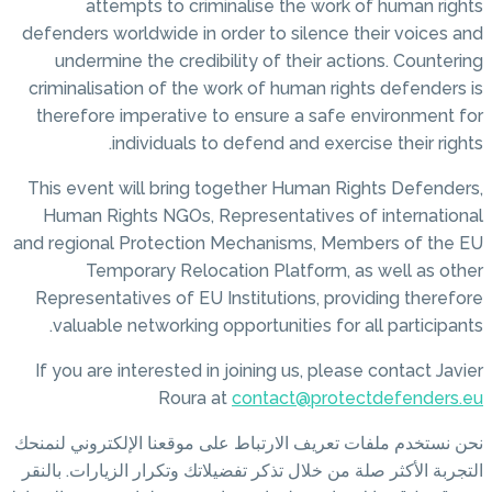
attempts to criminalis
defenders worldwide in order t
undermine the credibility o
criminalisation of the work of
therefore imperative to ens
individuals to defen
This event will bring togethe
Human Rights NGOs, Represe
and regional Protection Mecha
Temporary Relocation P
Representatives of EU Institu
valuable networking opportun
If you are interested in joini
Roura at
cont
تباط على موقعنا الإلكتروني لنمنحك
ر تفضيلاتك وتكرار الزيارات. بالنقر