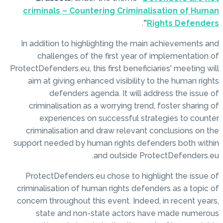
criminals – Countering C
In addition to highlighting
challenges of the first
ProtectDefenders.eu, this first 
aim at giving enhanced vis
defenders agenda. It
criminalisation as a worry
experiences on success
criminalisation and draw r
support needed by human rig
and out
ProtectDefenders.eu chose
criminalisation of human rig
concern throughout this even
state and non-state a