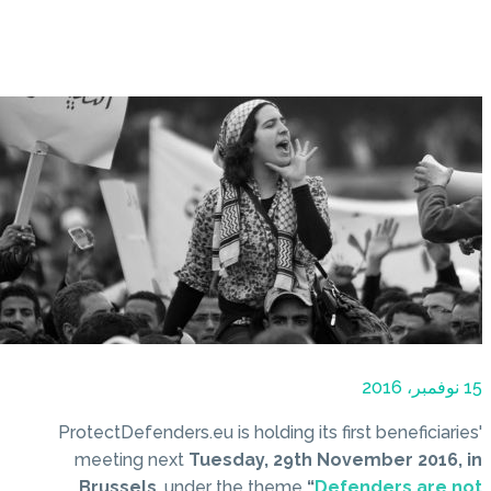
ProtectDefenders.eu is hold
meeting next
Tuesday,
Brussels
, under the t