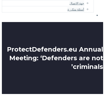
ProtectDefend
Meeting: ‘Defe